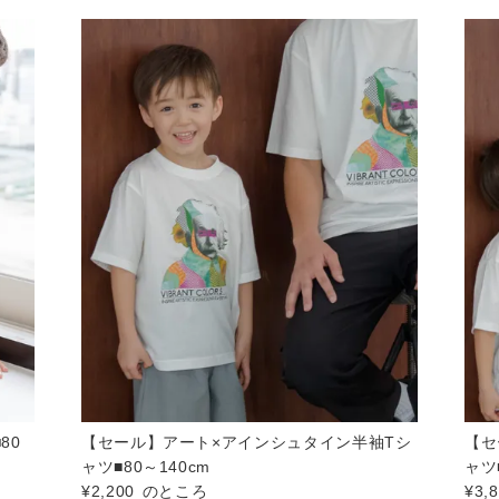
80
【セール】アート×アインシュタイン半袖Tシ
【セ
ャツ■80～140cm
ャツ
¥
2,200
のところ
¥
3,