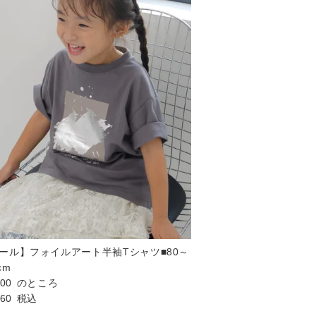
ール】フォイルアート半袖Tシャツ■80～
cm
200
のところ
760
税込