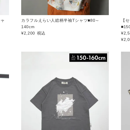
シャ
カラフルえらい人総柄半袖Tシャツ■80～
【セ
140cm
■15
¥
2,200
税込
¥
2,
¥
2,