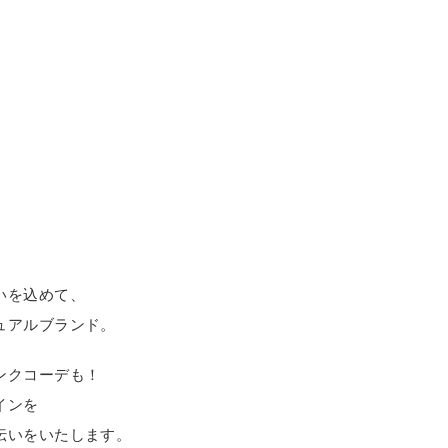
る
いを込めて、
ュアルブランド。
ンクコーデも！
インを
伝いをいたします。