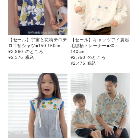
【セール】宇宙と花柄テロテ
【セール】キャッツアイ裏起
ロ半袖シャツ■150.160cm
毛総柄トレーナー■80～
¥
3,960
のところ
140cm
¥
2,376
税込
¥
2,750
のところ
¥
2,475
税込