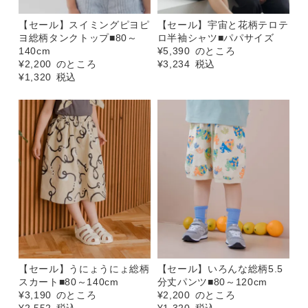
【セール】スイミングピヨピ
【セール】宇宙と花柄テロテ
ヨ総柄タンクトップ■80～
ロ半袖シャツ■パパサイズ
140cm
¥
5,390
のところ
¥
2,200
のところ
¥
3,234
税込
¥
1,320
税込
【セール】うにょうにょ総柄
【セール】いろんな総柄5.5
スカート■80～140cm
分丈パンツ■80～120cm
¥
3,190
のところ
¥
2,200
のところ