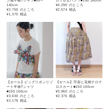
ン風半袖Tシャツ■80～
ロフル丈パンツ■150.160cm
140cm
¥
4,290
のところ
¥
2,750
のところ
¥
2,574
税込
¥
1,375
税込
【セール】ビッグリボンリゾ
【セール】宇宙と花柄テロテ
ート半袖Tシャツ
ロスカート■150.160cm
■150.160cm
¥
3,960
のところ
¥
3,630
のところ
¥
2,376
税込
¥
2,178
税込