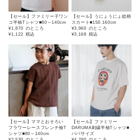
【セール】ファミリー子ワン
【セール】うにょうにょ総柄
コ半袖Tシャツ■80～140cm
スカート■150.160cm
¥
1,870
のところ
¥
3,960
のところ
¥
1,122
税込
¥
3,168
税込
【セール】ママとおそろい
【セール】ファミリー
フラワーレースフレンチ袖T
DARUMA刺繍半袖Tシャツ■
シャツ■80～140cm
パパサイズ
¥
2,530
のところ
¥
4,290
のところ