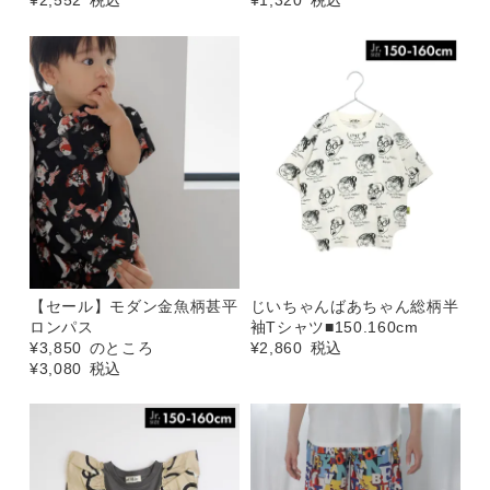
¥
2,552
税込
¥
1,320
税込
【セール】モダン金魚柄甚平
じいちゃんばあちゃん総柄半
ロンパス
袖Tシャツ■150.160cm
¥
3,850
のところ
¥
2,860
税込
¥
3,080
税込