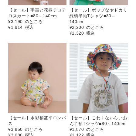
【セール】宇宙と花柄テロテ
【セール】ポップなヤドカリ
ロスカート■80～140cm
総柄半袖Tシャツ■80～
¥
3,190
のところ
140cm
¥
1,914
税込
¥
2,200
のところ
¥
1,320
税込
【セール】水彩柄甚平ロンパ
【セール】こわくないらいお
ス
ん半袖Tシャツ■80～140cm
¥
3,850
のところ
¥
1,870
のところ
¥
3,080
税込
¥
1,122
税込