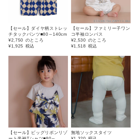
【セール】ダイヤ柄ストレッ
【セール】ファミリー子ワン
チタックパンツ■80～140cm
コ半袖ロンパス
¥
2,750
のところ
¥
2,530
のところ
¥
1,925
税込
¥
1,518
税込
【セール】ビッグリボンリゾ
無地ソックスタイツ
ート半袖Tシャツ■80～
¥
1,320
税込