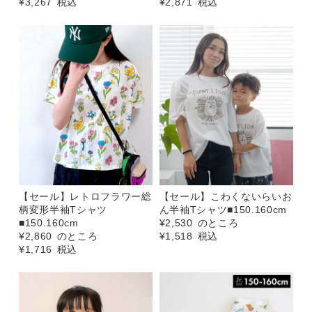
¥
3,267
税込
¥
2,871
税込
【セール】レトロフラワー総
【セール】こわくないらいお
柄変形半袖Tシャツ
ん半袖Tシャツ■150.160cm
■150.160cm
¥
2,530
のところ
¥
2,860
のところ
¥
1,518
税込
¥
1,716
税込