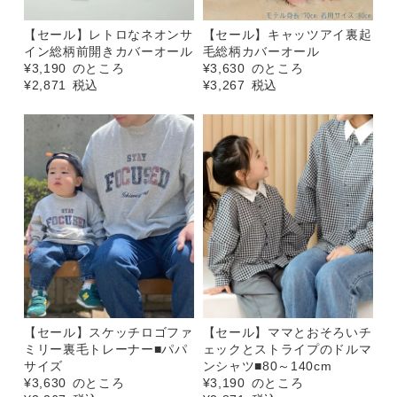
【セール】レトロなネオンサ
【セール】キャッツアイ裏起
イン総柄前開きカバーオール
毛総柄カバーオール
¥
3,190
のところ
¥
3,630
のところ
¥
2,871
税込
¥
3,267
税込
【セール】スケッチロゴファ
【セール】ママとおそろいチ
ミリー裏毛トレーナー■パパ
ェックとストライプのドルマ
サイズ
ンシャツ■80～140cm
¥
3,630
のところ
¥
3,190
のところ