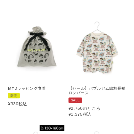
MYDラッピング巾着
【セール】バブルガム総柄長袖
ロンパース
限定
SALE
¥
330
税込
¥
2,750
のところ
¥
1,375
税込