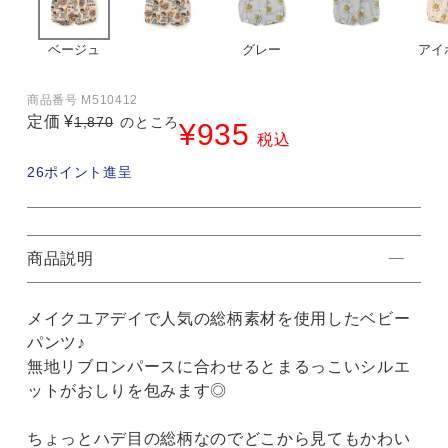
ベージュ
グレー
アイ
商品番号
M510412
定価
¥
1,870
のところ
¥
935
税込
26
ポイント進呈
商品説明
メイクユアデイで人気の総柄素材を使用したベビー
パンツ♪
無地リブロンパースに合わせるとまるっこいシルエ
ットがおしりを包みます◎
ちょっとハデ目の総柄なのでどこから見てもかわい