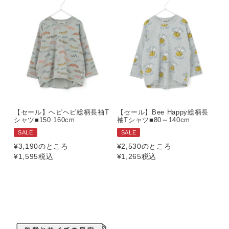
【セール】ヘビヘビ総柄長袖T
【セール】Bee Happy総柄長
シャツ■150.160cm
袖Tシャツ■80～140cm
SALE
SALE
¥
3,190
のところ
¥
2,530
のところ
¥
1,595
税込
¥
1,265
税込