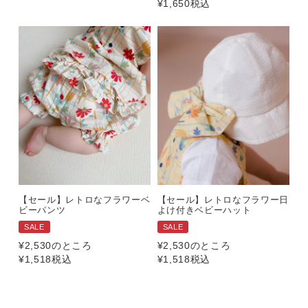
¥
1,650
税込
【セール】レトロなフラワーベ
【セール】レトロなフラワー日
ビーパンツ
よけ付きベビーハット
SALE
SALE
¥
2,530
のところ
¥
2,530
のところ
¥
1,518
税込
¥
1,518
税込