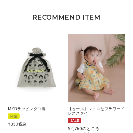
MYDラッピング巾着
【セール】レトロなフラワード
レススタイ
限定
SALE
¥
330
税込
¥
2,750
のところ