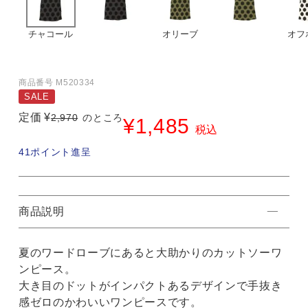
チャコール
オリーブ
オフ
商品番号
M520334
SALE
定価
¥
2,970
のところ
¥
1,485
税込
41
ポイント進呈
商品説明
夏のワードローブにあると大助かりのカットソーワ
ンピース。
大き目のドットがインパクトあるデザインで手抜き
感ゼロのかわいいワンピースです。