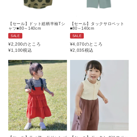
【セール】ドット総柄半袖Tシ
【セール】タックサロペット
ャツ■80～140cm
■80～140cm
SALE
SALE
¥
2,200
のところ
¥
4,070
のところ
¥
1,100
税込
¥
2,035
税込