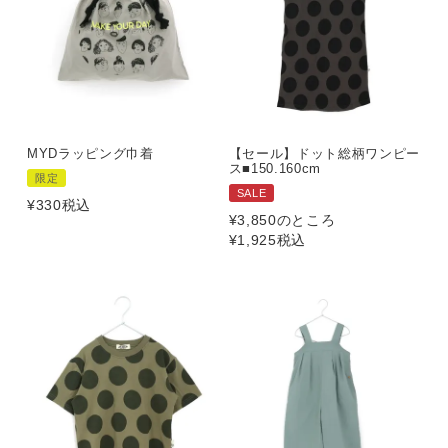
MYDラッピング巾着
【セール】ドット総柄ワンピー
ス■150.160cm
限定
SALE
¥
330
税込
¥
3,850
のところ
¥
1,925
税込