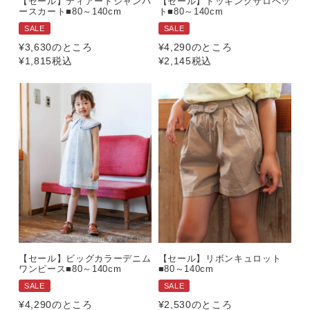
【セール】ティアードジャンパ
【セール】ドッキングサロペッ
ースカート■80～140cm
ト■80～140cm
SALE
SALE
¥
3,630
のところ
¥
4,290
のところ
¥
1,815
税込
¥
2,145
税込
【セール】ビッグカラーデニム
【セール】リボンキュロット
ワンピース■80～140cm
■80～140cm
SALE
SALE
¥
4,290
のところ
¥
2,530
のところ