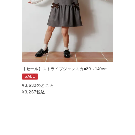
【セール】ストライプジャンスカ■80～140cm
SALE
¥
3,630
のところ
¥
3,267
税込