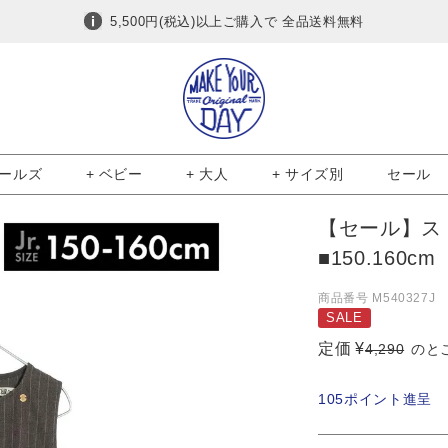
5,500円(税込)以上ご購入で 全品送料無料
ガールズ
+ ベビー
+ 大人
+ サイズ別
セール
【セール】ス
■150.160cm
商品番号
M540327J
SALE
定価
¥
4,290
のと
105
ポイント進呈