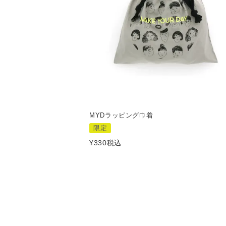
MYDラッピング巾着
限定
¥
330
税込