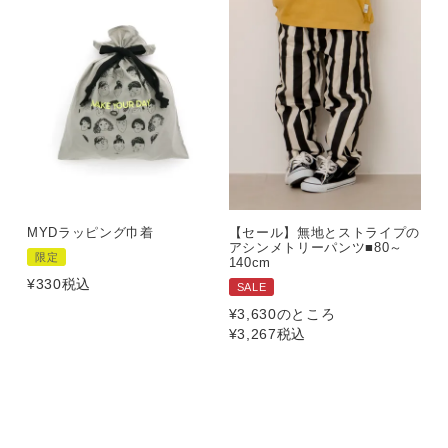
MYDラッピング巾着
【セール】無地とストライプの
アシンメトリーパンツ■80～
限定
140cm
¥
330
税込
SALE
¥
3,630
のところ
¥
3,267
税込