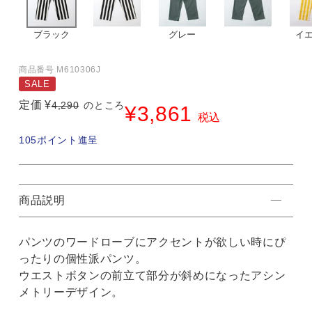
ブラック
グレー
イ
商品番号
M610306J
SALE
定価
¥
4,290
のところ
¥
3,861
税込
105
ポイント進呈
商品説明
パンツのワードローブにアクセントが欲しい時にぴ
ったりの個性派パンツ。
ウエストボタンの前立て部分が斜めになったアシン
メトリーデザイン。