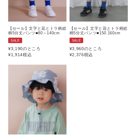
【セール】文字と花とトラ柄総
【セール】文字と花とトラ柄総
柄5分丈パンツ■80～140cm
柄5分丈パンツ■150.160cm
SALE
SALE
¥
3,190
のところ
¥
3,960
のところ
¥
1,914
税込
¥
2,376
税込