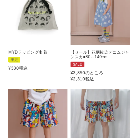
MYDラッピング巾着
【セール】花柄抜染デニムジャ
ンスカ■80～140cm
限定
SALE
¥
330
税込
¥
3,850
のところ
¥
2,310
税込