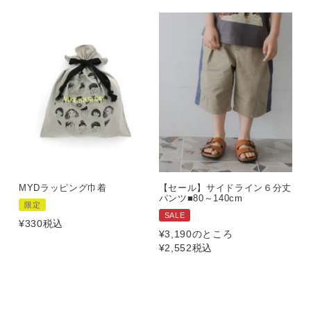
MYDラッピング巾着
【セール】サイドライン６分丈
パンツ■80～140cm
限定
SALE
¥
330
税込
¥
3,190
のところ
¥
2,552
税込