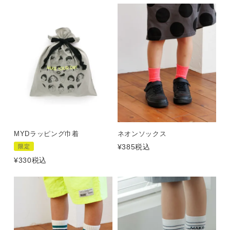
MYDラッピング巾着
ネオンソックス
¥
385
税込
限定
¥
330
税込