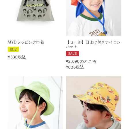
MYDラッピング巾着
【セール】日よけ付きナイロン
ハット
限定
SALE
¥
330
税込
¥
2,090
のところ
¥
836
税込