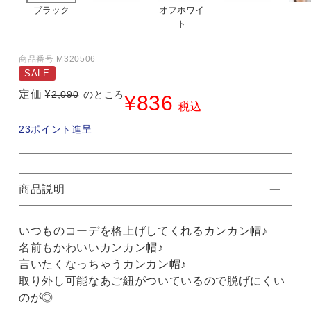
ブラック
オフホワイ
ト
商品番号
M320506
SALE
定価
¥
2,090
のところ
¥
836
税込
23
ポイント進呈
商品説明
いつものコーデを格上げしてくれるカンカン帽♪
名前もかわいいカンカン帽♪
言いたくなっちゃうカンカン帽♪
取り外し可能なあご紐がついているので脱げにくい
のが◎