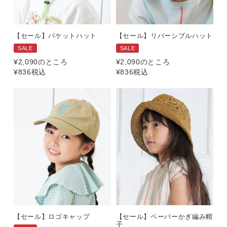
【セール】バケットハット
【セール】リバーシブルハット
SALE
SALE
¥
2,090
のところ
¥
2,090
のところ
¥
836
税込
¥
836
税込
【セール】ロゴキャップ
【セール】ペーパーかぎ編み帽
子