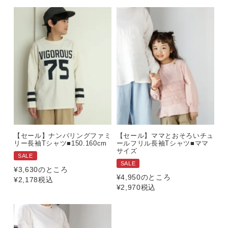
【セール】ナンバリングファミ
【セール】ママとおそろいチュ
リー長袖Tシャツ■150.160cm
ールフリル長袖Tシャツ■ママ
サイズ
SALE
SALE
¥
3,630
のところ
¥
4,950
のところ
¥
2,178
税込
¥
2,970
税込