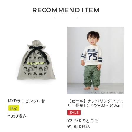
MYDラッピング巾着
【セール】ナンバリングファミ
リー長袖Tシャツ■80～140cm
限定
SALE
¥
330
税込
¥
2,750
のところ
¥
1,650
税込