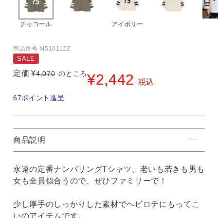
チャコール
アイボリー
商品番号
M510112Z
SALE
定価
¥
4,070
のところ
¥
2,442
税込
67
ポイント進呈
商品説明
永遠の定番ナンバリングTシャツ。老いも若きも男も
女も全員似合うので、ぜひファミリーで！
少し厚手のしっかりした素材でヘビロテにもってこ
いのアイテムです。