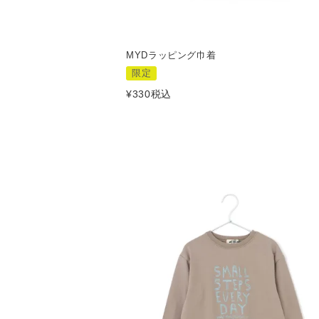
MYDラッピング巾着
限定
¥
330
税込