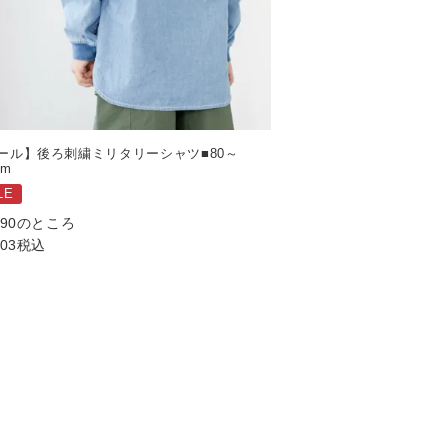
ール】後ろ刺繍ミリタリーシャツ■80～
cm
LE
290
のところ
003
税込