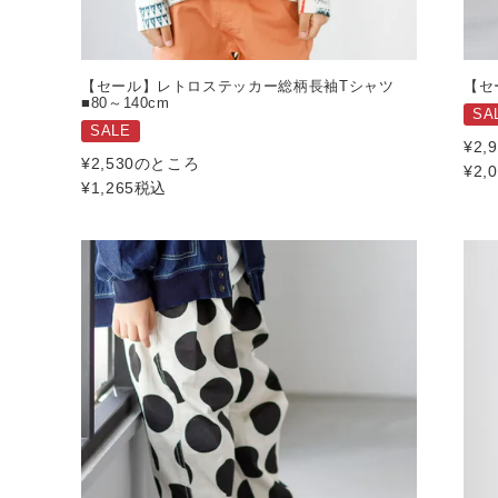
【セール】レトロステッカー総柄長袖Tシャツ
【セ
■80～140cm
SA
SALE
¥
2,
¥
2,530
のところ
¥
2,
¥
1,265
税込