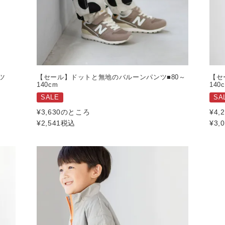
ツ
【セール】ドットと無地のバルーンパンツ■80～
【セ
140cm
140
SALE
SA
¥
3,630
のところ
¥
4,
¥
2,541
税込
¥
3,