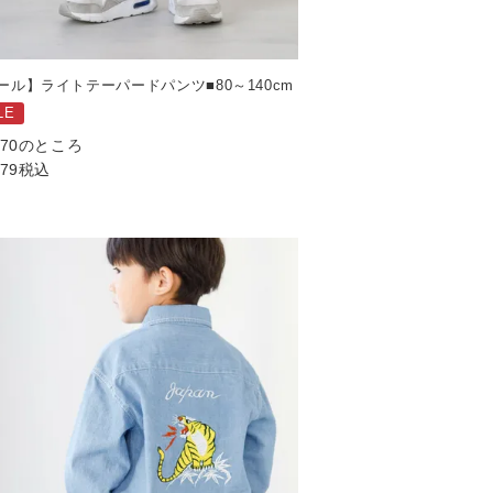
ール】ライトテーパードパンツ■80～140cm
LE
970
のところ
079
税込