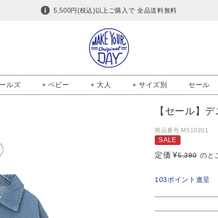
5,500円(税込)以上ご購入で 全品送料無料
ガールズ
+ ベビー
+ 大人
+ サイズ別
セール
【セール】デニ
商品番号
M510201
SALE
定価
¥
5,390
のと
103
ポイント進呈