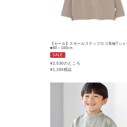
【セール】スモールステップロゴ長袖Tシャ
■80～140cm
SALE
¥
2,530
のところ
¥
1,265
税込