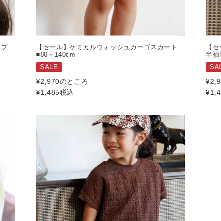
ップ
【セール】ケミカルウォッシュカーゴスカート
【セ
■80～140cm
半袖
SALE
SA
¥
2,970
のところ
¥
2,
¥
1,485
税込
¥
1,