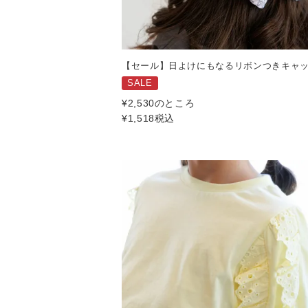
【セール】日よけにもなるリボンつきキャ
SALE
¥
2,530
のところ
¥
1,518
税込