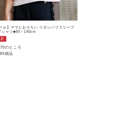
ール】ママとおそろい リボンパフスリーブ
Tシャツ■80～140cm
LE
970
のところ
485
税込