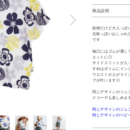
商品説明
総柄だけど大人っぽ
北欧っぽいおしゃれ
です
袖口にはゴムが通し
エットに◎
サイドスリットが入
すめはボトムにイン
ウエストが上がりイ
プが叶います◎
同じデザインのジュ
クコーデも楽しめま
同じデザインのジュ
同じデザインのベビ