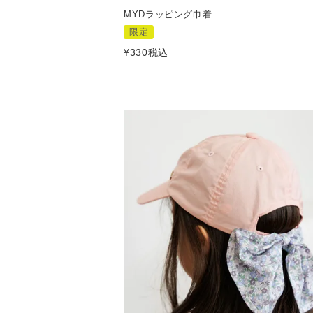
MYDラッピング巾着
限定
¥
330
税込