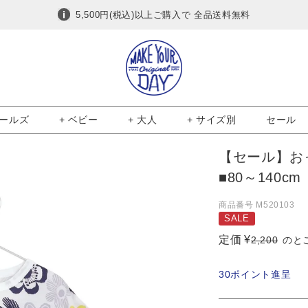
5,500円(税込)以上ご購入で 全品送料無料
ガールズ
+ ベビー
+ 大人
+ サイズ別
セール
【セール】お
■80～140cm
商品番号
M520103
SALE
定価
¥
2,200
のと
30
ポイント進呈