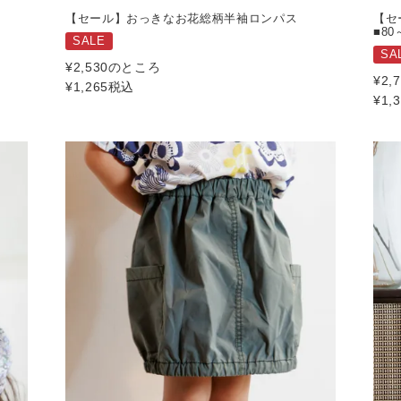
【セール】おっきなお花総柄半袖ロンパス
【セ
■80
SALE
SA
¥
2,530
のところ
¥
2,
¥
1,265
税込
¥
1,