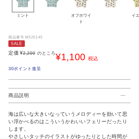
ミント
オフホワイ
イ
ト
商品番号
M520145
SALE
定価
¥
2,200
のところ
¥
1,100
税込
30
ポイント進呈
商品説明
海は広いな大きいなっていうメロディーを効いて思
い浮かべるのはこういうかわいいフェリーだったり
します。
やさしいタッチのイラストがゆったりとした時間が