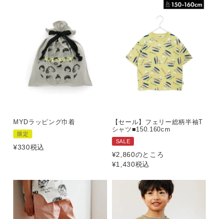
MYDラッピング巾着
【セール】フェリー総柄半袖T
シャツ■150.160cm
限定
SALE
¥
330
税込
¥
2,860
のところ
¥
1,430
税込