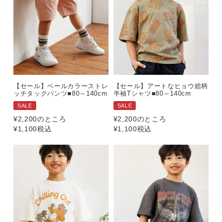
【セール】ペールカラーストレ
【セール】アートなヒョウ総柄
ッチタックパンツ■80～140cm
半袖Tシャツ■80～140cm
SALE
SALE
¥
2,200
のところ
¥
2,200
のところ
¥
1,100
税込
¥
1,100
税込