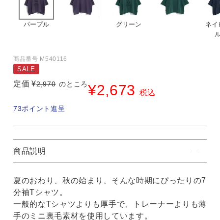
パープル
グリーン
ネイ
商品番号
M540116
SALE
定価
¥
2,970
のところ
¥
2,673
税込
73
ポイント進呈
商品説明
夏のおわり、秋の始まり、そんな時期にぴったりの7
分袖Tシャツ。
一般的なTシャツよりも厚手で、トレーナーよりも薄
手のミニ裏毛素材を使用しています。