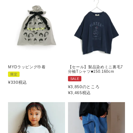
MYDラッピング巾着
【セール】製品染めミニ裏毛7
分袖Tシャツ■150.160cm
限定
SALE
¥
330
税込
¥
3,850
のところ
¥
3,465
税込