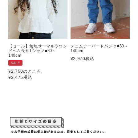
【セール】無地サーマルラウン
デニムテーパードパンツ■80～
ドヘム長袖Tシャツ■80～
140cm
140cm
¥
2,970
税込
SALE
¥
2,750
のところ
¥
2,475
税込