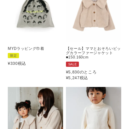
MYDラッピング巾着
【セール】ママとおそろいビッ
グカラーファージャケット
限定
■150.160cm
¥
330
税込
SALE
¥
5,830
のところ
¥
5,247
税込