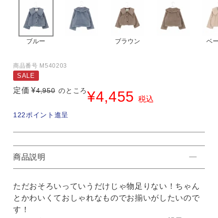
ブルー
ブラウン
ベ
商品番号
M540203
SALE
定価
¥
4,950
のところ
¥
4,455
税込
122
ポイント進呈
商品説明
ただおそろいっていうだけじゃ物足りない！ちゃん
とかわいくておしゃれなものでお揃いがしたいので
す！