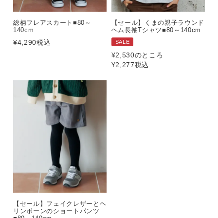
総柄フレアスカート■80～
【セール】くまの親子ラウンド
140cm
ヘム長袖Tシャツ■80～140cm
¥
4,290
税込
SALE
¥
2,530
のところ
¥
2,277
税込
【セール】フェイクレザーとヘ
リンボーンのショートパンツ