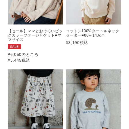
【セール】ママとおそろいビッ
コットン100%タートルネック
グカラーファージャケット■マ
セーター■80～140cm
マサイズ
¥
3,190
税込
SALE
¥
6,050
のところ
¥
5,445
税込