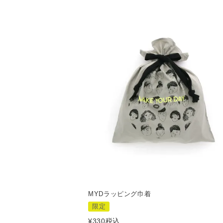
MYDラッピング巾着
限定
¥
330
税込