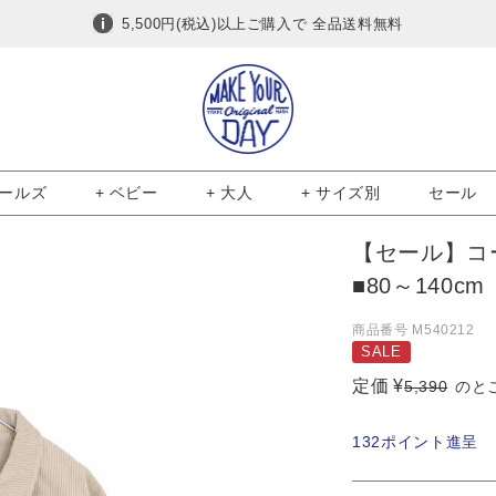
5,500円(税込)以上ご購入で 全品送料無料
ガールズ
+ ベビー
+ 大人
+ サイズ別
セール
【セール】コ
■80～140cm
商品番号
M540212
SALE
定価
¥
5,390
のと
132
ポイント進呈