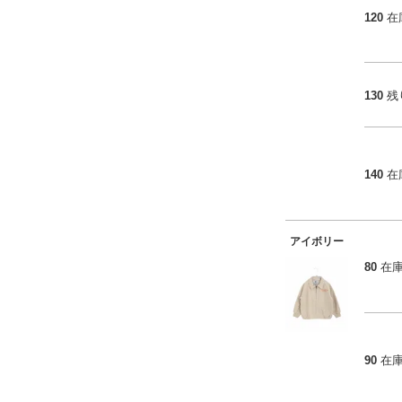
120
在
130
残
140
在
アイボリー
80
在
90
在