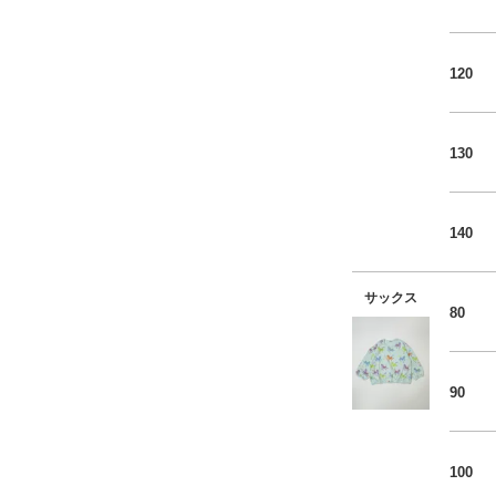
120
130
140
サックス
80
90
100