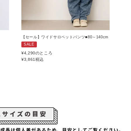
ツ
【セール】ワイドサロペットパンツ■80～140cm
SALE
¥
4,290
のところ
¥
3,861
税込