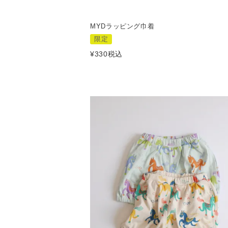
MYDラッピング巾着
限定
¥
330
税込