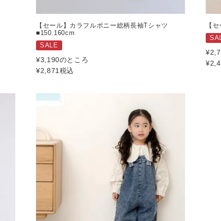
【セール】カラフルポニー総柄長袖Tシャツ
【セ
■150.160cm
SA
SALE
¥
2,
¥
3,190
のところ
¥
2,
¥
2,871
税込