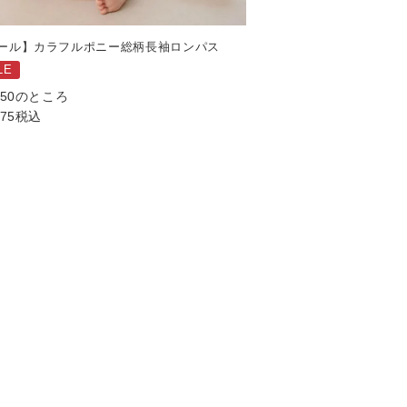
ール】カラフルポニー総柄長袖ロンパス
LE
750
のところ
475
税込