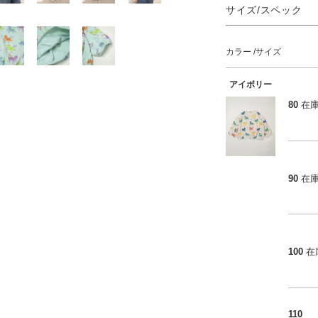
サイズ/スペック
カラー
サイズ
アイボリー
80
在
90
在
100
在
110