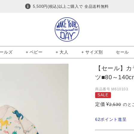
5,500円(税込)以上ご購入で 全品送料無料
ガールズ
+ ベビー
+ 大人
+ サイズ別
セール
【セール】カ
ツ■80～140c
商品番号
M610103
SALE
定価
¥
2,530
のと
62
ポイント進呈