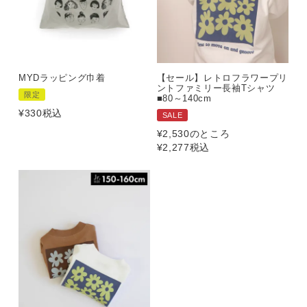
MYDラッピング巾着
【セール】レトロフラワープリ
ントファミリー長袖Tシャツ
限定
■80～140cm
¥
330
税込
SALE
¥
2,530
のところ
¥
2,277
税込