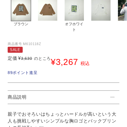
ブラウン
オフホワイ
ト
商品番号
M610118Z
SALE
定価
¥
3,630
のところ
¥
3,267
税込
89
ポイント進呈
商品説明
親子でおそろいはちょっとハードルが高いという大
人も挑戦しやすいシンプルな胸ロゴとバックプリン