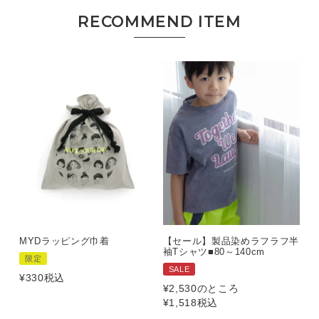
MYDラッピング巾着
【セール】製品染めラフラフ半
袖Tシャツ■80～140cm
限定
SALE
¥
330
税込
¥
2,530
のところ
¥
1,518
税込