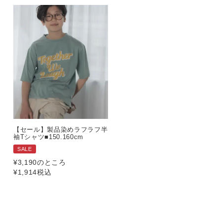
【セール】製品染めラフラフ半
袖Tシャツ■150.160cm
SALE
¥
3,190
のところ
¥
1,914
税込