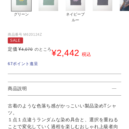
グリーン
ネイビーブ
ルー
商品番号
M620124Z
SALE
定価
¥
4,070
のところ
¥
2,442
税込
67
ポイント進呈
商品説明
古着のような色落ち感がかっこいい製品染めTシャ
ツ。
１点１点違うランダムな染め具合と、選択を重ねる
ことで変化していく過程を楽しむおしゃれ上級者向