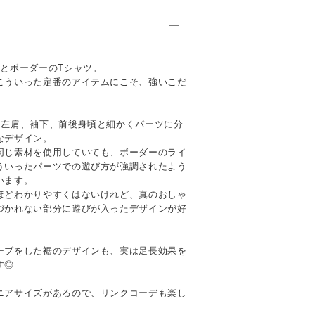
地とボーダーのTシャツ。
こういった定番のアイテムにこそ、強いこだ
。
、左肩、袖下、前後身頃と細かくパーツに分
なデザイン。
同じ素材を使用していても、ボーダーのライ
ういったパーツでの遊び方が強調されたよう
います。
ほどわかりやすくはないけれど、真のおしゃ
づかれない部分に遊びが入ったデザインが好
ーブをした裾のデザインも、実は足長効果を
す◎
ニアサイズがあるので、リンクコーデも楽し