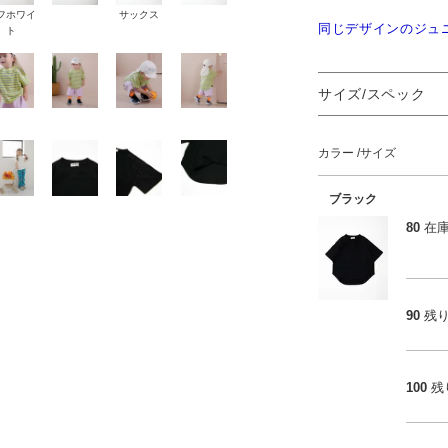
フホワイ
サックス
同じデザインのジュ
ト
サイズ/スペック
カラー
サイズ
ブラック
80
在
90
残
100
残