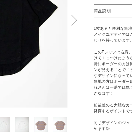
商品説明
1枚あると便利な無
メイクユアデイでは
わりを持っています
このTシャツは右肩
けてくっつけたよう
特にボーダーの方は
ンが見えることでこ
なデザインになって
無地の方はボーダー
れさんは一瞬では気
きなはず！
前後差のる大胆なカ
発揮するポイントで
同じデザインのジュ
めます◎