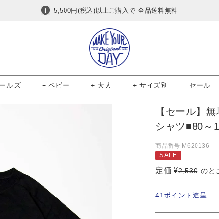
5,500円(税込)以上ご購入で 全品送料無料
ガールズ
+ ベビー
+ 大人
+ サイズ別
セール
【セール】無
シャツ■80～1
商品番号
M620136
SALE
定価
¥
2,530
のと
41
ポイント進呈