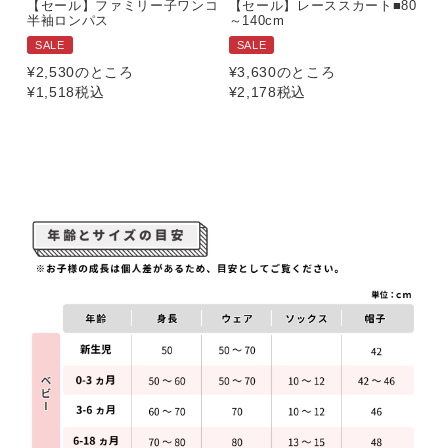
【セール】ファミリー子ワンコ
【セール】レーススカート■80
半袖ロンパス
～140cm
SALE
SALE
¥
2,530
のところ
¥
3,630
のところ
¥
1,518
税込
¥
2,178
税込