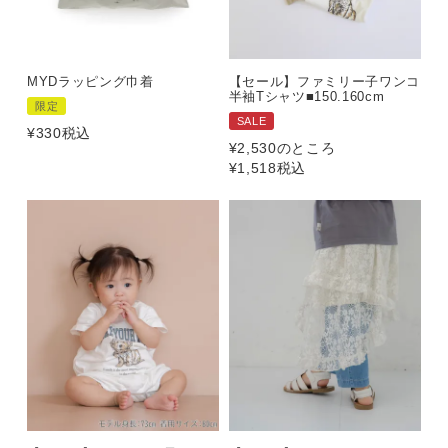
MYDラッピング巾着
【セール】ファミリー子ワンコ
半袖Tシャツ■150.160cm
限定
SALE
¥
330
税込
¥
2,530
のところ
¥
1,518
税込