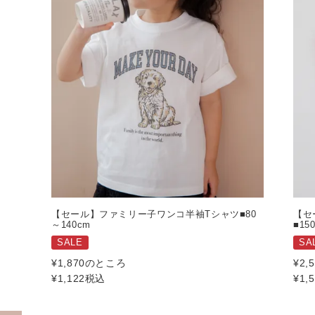
【セール】ファミリー子ワンコ半袖Tシャツ■80
【セ
～140cm
■15
SALE
SA
¥
1,870
のところ
¥
2,
¥
1,122
税込
¥
1,