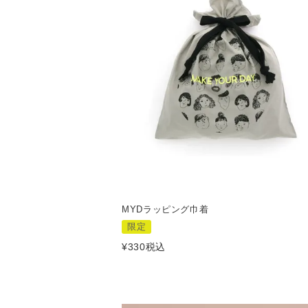
MYDラッピング巾着
限定
¥
330
税込