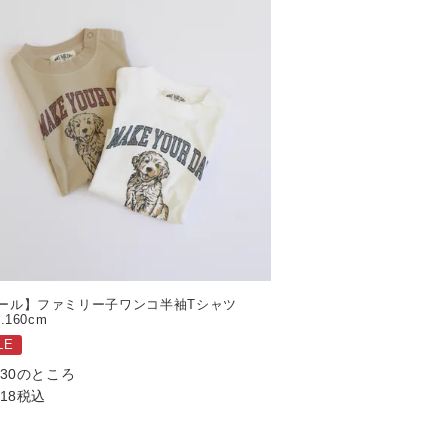
ール】ファミリー子ワンコ半袖Tシャツ
0.160cm
LE
530
のところ
518
税込