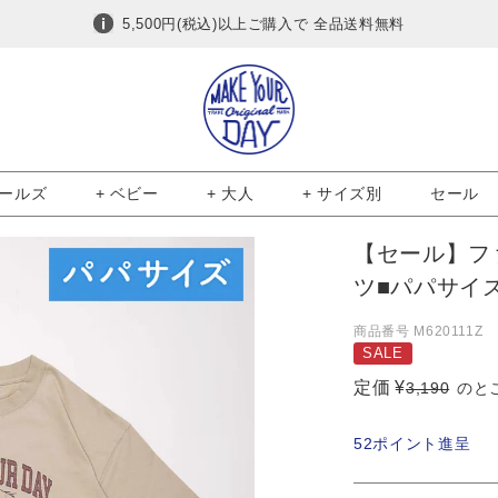
5,500円(税込)以上ご購入で 全品送料無料
ガールズ
+ ベビー
+ 大人
+ サイズ別
セール
【セール】フ
ツ■パパサイ
商品番号
M620111Z
SALE
定価
¥
3,190
のと
52
ポイント進呈