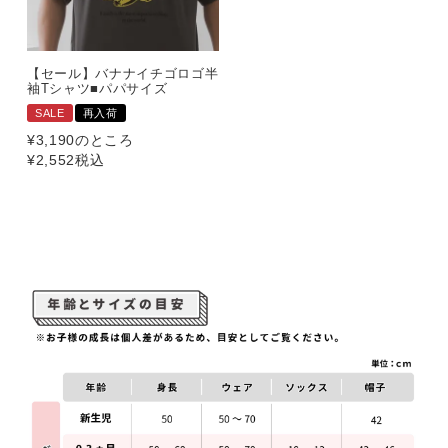
【セール】バナナイチゴロゴ半
袖Tシャツ■パパサイズ
SALE
再入荷
¥
3,190
のところ
¥
2,552
税込