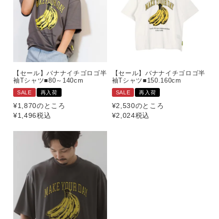
【セール】バナナイチゴロゴ半
【セール】バナナイチゴロゴ半
袖Tシャツ■80～140cm
袖Tシャツ■150.160cm
SALE
再入荷
SALE
再入荷
¥
1,870
のところ
¥
2,530
のところ
¥
1,496
税込
¥
2,024
税込