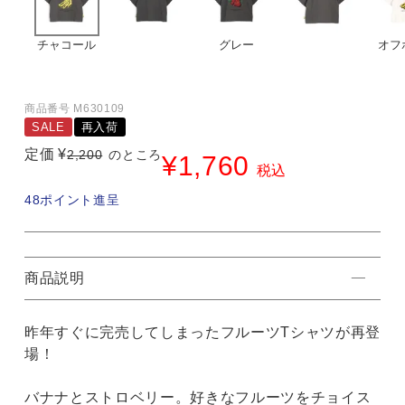
チャコール
グレー
オフ
商品番号
M630109
SALE
再入荷
定価
¥
2,200
のところ
¥
1,760
税込
48
ポイント進呈
商品説明
昨年すぐに完売してしまったフルーツTシャツが再登
場！
バナナとストロベリー。好きなフルーツをチョイス