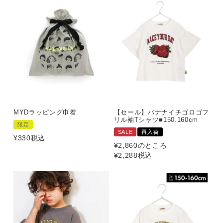
MYDラッピング巾着
【セール】バナナイチゴロゴフ
リル袖Tシャツ■150.160cm
限定
SALE
再入荷
¥
330
税込
¥
2,860
のところ
¥
2,288
税込