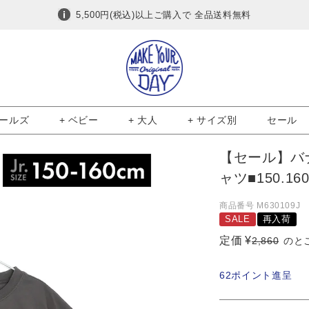
5,500円(税込)以上ご購入で 全品送料無料
ガールズ
+ ベビー
+ 大人
+ サイズ別
セール
【セール】バ
ャツ■150.16
商品番号
M630109J
SALE
再入荷
定価
¥
2,860
のと
62
ポイント進呈