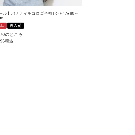
ール】バナナイチゴロゴ半袖Tシャツ■80～
cm
LE
再入荷
870
のところ
496
税込