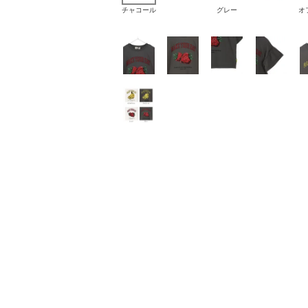
チャコール
グレー
オ