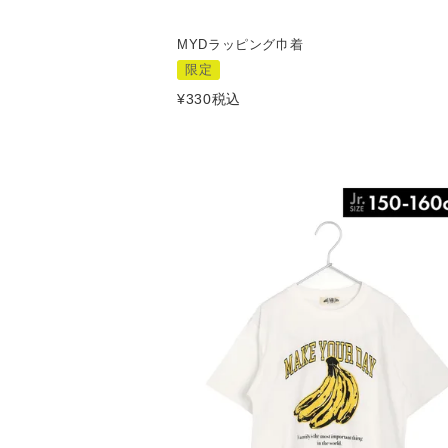
MYDラッピング巾着
限定
¥
330
税込