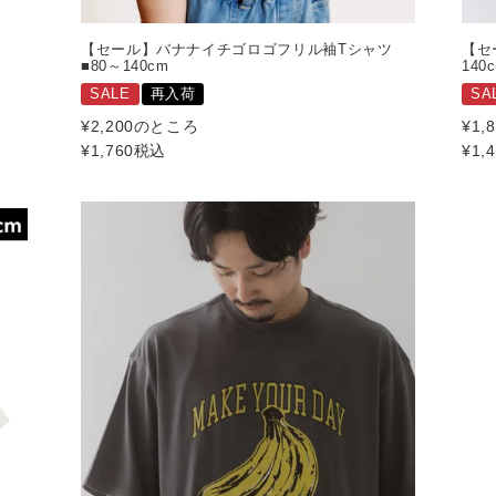
【セール】バナナイチゴロゴフリル袖Tシャツ
【セ
■80～140cm
140
SALE
再入荷
SA
¥
2,200
のところ
¥
1,
¥
1,760
税込
¥
1,