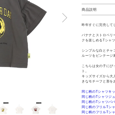
商品説明
昨年すぐに完売して
バナナとストロベリ
クを楽しめるTシャ
シンプルな白とチャ
ルーツをビンテージ
こちらは女の子にぴ
ト。
キッズサイズから大
きなモチーフと形を
同じ柄のTシャツキ
同じ柄のTシャツジ
同じ柄のTシャツパ
同じ柄のフリルTシ
同じ柄のフリルTシ