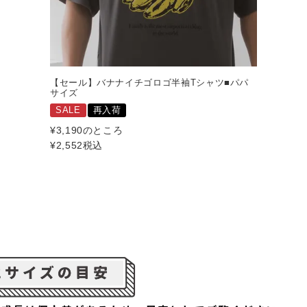
【セール】バナナイチゴロゴ半袖Tシャツ■パパ
サイズ
SALE
再入荷
¥
3,190
のところ
¥
2,552
税込